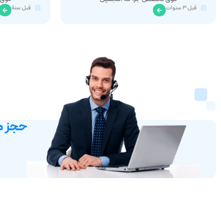
قبل ٣ سنوات
قبل سنة
حجز م