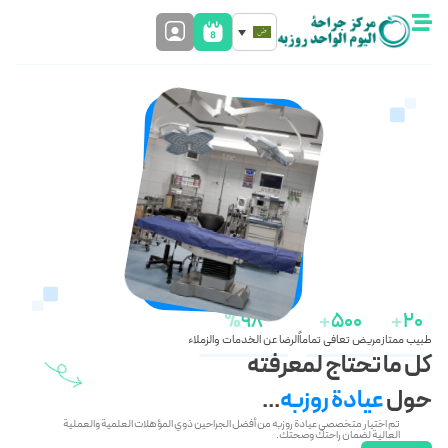
%
98
+
500
+
20
طبيب ممتاز
مريض تعافى تماماً
الرضا عن الخدمات والزملاء
كل ما تحتاج لمعرفته
حول
عيادة روزبه
...
تم اختيار متخصصي عيادة روزبه من أفضل الجراحين ذوي المؤهلات العلمية والعملية
العالية لضمان راحتك وصحتك.