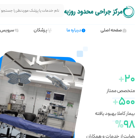
صفحه اصلی
درباره ما
پزشکان
سرویس 
+
20
متخصص ممتاز
+
500
بیمار کاملا بهبود یافته
%
98
رضایت از خدمات و همکاران